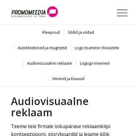
Kleepsud
Sildid ja viidad
Autokleebised ja magnetid
Logo lisamine rõivastele
Audiovisuaalne reklaam
Logoga meened
Vitriinid ja klaasid
Audiovisuaalne
reklaam
Teeme teie firmale isikupärase reklaamklipi
kontseptsiooni, storyboardid ja leiame kõik